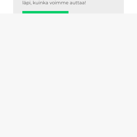
läpi, kuinka voimme auttaa!
Ota yhteyttä
Etusivu
Realisointi
Kierrätys
Yritys
Ajankohtaista
Tietosuoja