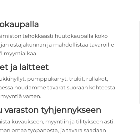
tokaupalla
taimiston tehokkaasti huutokaupalla koko
an ostajakunnan ja mahdollistaa tavaroille
ä myyntiaikaa.
 ja laitteet
yllyt, pumppukärryt, trukit, rullakot,
ttaessa noudamme tavarat suoraan kohteesta
myyntiä varten.
u varaston tyhjennykseen
a kuvaukseen, myyntiin ja tilitykseen asti.
ilman omaa työpanosta, ja tavara saadaan