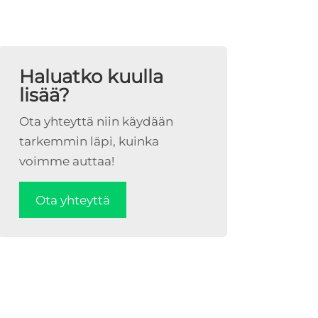
Haluatko kuulla
lisää?
Ota yhteyttä niin käydään
tarkemmin läpi, kuinka
voimme auttaa!
Ota yhteyttä