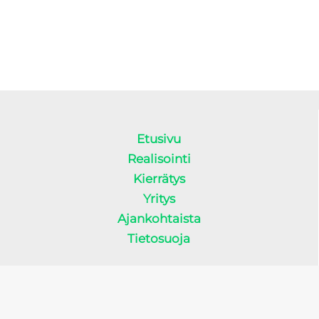
Etusivu
Realisointi
Kierrätys
Yritys
Ajankohtaista
Tietosuoja
Sivut toteutti
Nettisivu.net