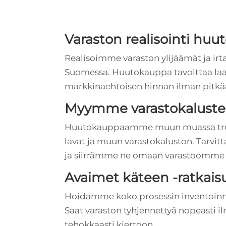
Varaston realisointi huu
Realisoimme varaston ylijäämät ja ir
Suomessa. Huutokauppa tavoittaa laaj
markkinaehtoisen hinnan ilman pitkä
Myymme varastokalusteet
Huutokauppaamme muun muassa trukkih
lavat ja muun varastokaluston. Tarvi
ja siirrämme ne omaan varastoomme 
Avaimet käteen -ratkais
Hoidamme koko prosessin inventoinnist
Saat varaston tyhjennettyä nopeasti 
tehokkaasti kiertoon.