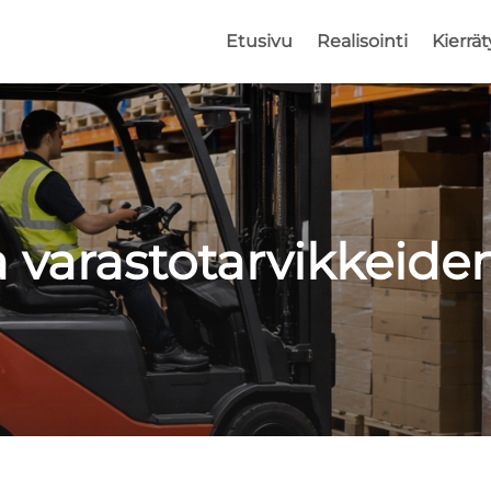
Etusivu
Realisointi
Kierrät
 varastotarvikkeiden