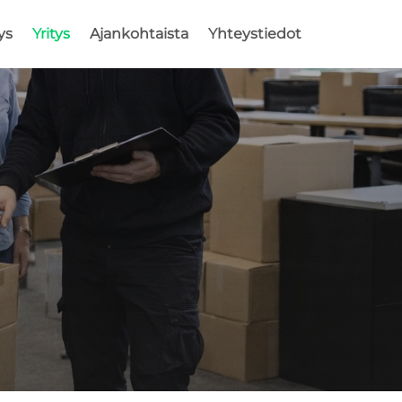
ys
Yritys
Ajankohtaista
Yhteystiedot