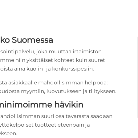
koko Suomessa
ointipalvelu, joka muuttaa irtaimiston
amme niin yksittäiset kohteet kuin suuret
oista aina kuolin- ja konkurssipesiin.
sta asiakkaalle mahdollisimman helppoa:
dosta myyntiin, luovutukseen ja tilitykseen.
minimoimme hävikin
ahdollisimman suuri osa tavarasta saadaan
tökelpoiset tuotteet eteenpäin ja
ykseen.