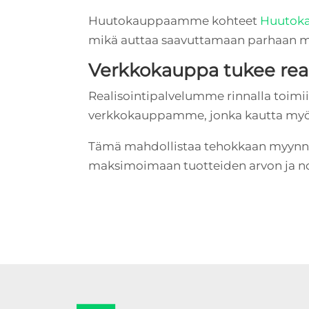
Huutokauppaamme kohteet
Huutok
mikä auttaa saavuttamaan parhaan m
Verkkokauppa tukee real
Realisointipalvelumme rinnalla toimi
verkkokauppamme, jonka kautta myö
Tämä mahdollistaa tehokkaan myynnin
maksimoimaan tuotteiden arvon ja no