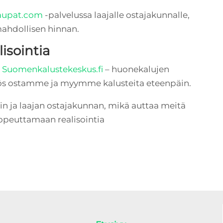
aupat.com
-palvelussa laajalle ostajakunnalle,
ahdollisen hinnan.
isointia
i
Suomenkalustekeskus.fi
– huonekalujen
s ostamme ja myymme kalusteita eteenpäin.
 ja laajan ostajakunnan, mikä auttaa meitä
peuttamaan realisointia