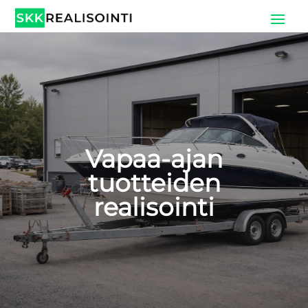
Vapaa-ajan
tuotteiden
realisointi