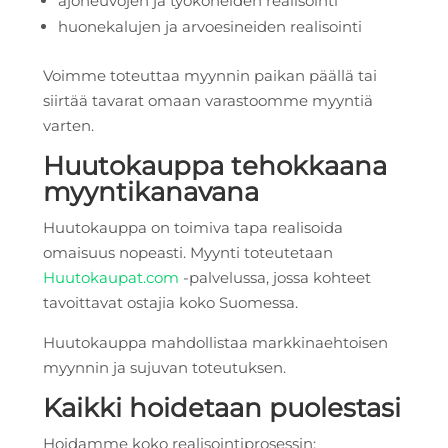
ajoneuvojen ja työkoneiden realisointi
huonekalujen ja arvoesineiden realisointi
Voimme toteuttaa myynnin paikan päällä tai
siirtää tavarat omaan varastoomme myyntiä
varten.
Huutokauppa tehokkaana
myyntikanavana
Huutokauppa on toimiva tapa realisoida
omaisuus nopeasti. Myynti toteutetaan
Huutokaupat.com
-palvelussa, jossa kohteet
tavoittavat ostajia koko Suomessa.
Huutokauppa mahdollistaa markkinaehtoisen
myynnin ja sujuvan toteutuksen.
Kaikki hoidetaan puolestasi
Hoidamme koko realisointiprosessin: