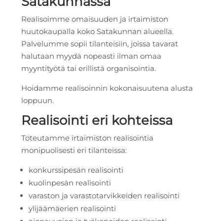
Satakunnassa
Realisoimme omaisuuden ja irtaimiston
huutokaupalla koko Satakunnan alueella.
Palvelumme sopii tilanteisiin, joissa tavarat
halutaan myydä nopeasti ilman omaa
myyntityötä tai erillistä organisointia.
Hoidamme realisoinnin kokonaisuutena alusta
loppuun.
Realisointi eri kohteissa
Toteutamme irtaimiston realisointia
monipuolisesti eri tilanteissa:
konkurssipesän realisointi
kuolinpesän realisointi
varaston ja varastotarvikkeiden realisointi
ylijäämäerien realisointi