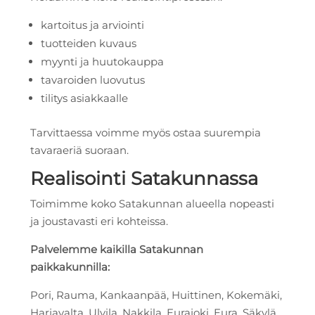
kartoitus ja arviointi
tuotteiden kuvaus
myynti ja huutokauppa
tavaroiden luovutus
tilitys asiakkaalle
Tarvittaessa voimme myös ostaa suurempia
tavaraeriä suoraan.
Realisointi Satakunnassa
Toimimme koko Satakunnan alueella nopeasti
ja joustavasti eri kohteissa.
Palvelemme kaikilla Satakunnan
paikkakunnilla:
Pori, Rauma, Kankaanpää, Huittinen, Kokemäki,
Harjavalta, Ulvila, Nakkila, Eurajoki, Eura, Säkylä,