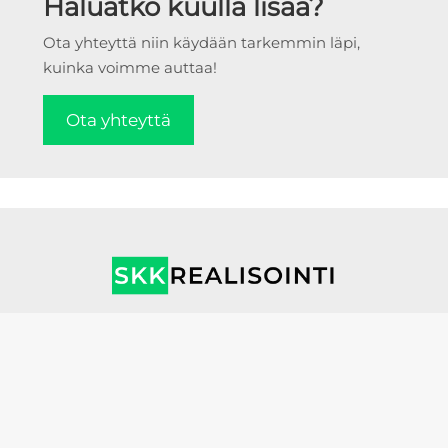
Haluatko kuulla lisää?
Ota yhteyttä niin käydään tarkemmin läpi,
kuinka voimme auttaa!
Ota yhteyttä
Etusivu
Realisointi
Kierrätys
Yritys
Ajankohtaista